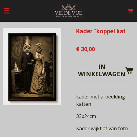
Ga
direct
naar
de
Kader "koppel kat"
hoofdinhoud
€ 30,00
IN
WINKELWAGEN
kader met afbeelding
katten
33x24cm
Kader wijkt af van foto