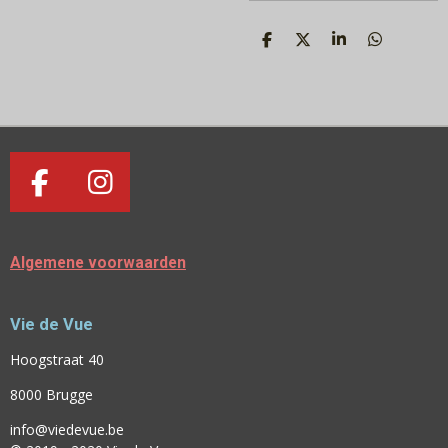
D
D
S
D
E
E
H
E
L
E
A
L
E
L
R
E
N
E
N
F
I
A
N
C
S
Algemene voorwaarden
E
T
B
A
Vie de Vue
O
G
O
R
Hoogstraat 40
K
A
8000 Brugge
M
info@viedevue.be