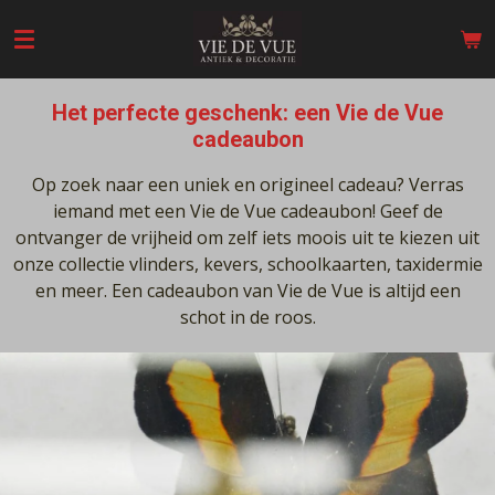
Ga
direct
naar
de
Het perfecte geschenk: een Vie de Vue
hoofdinhoud
cadeaubon
Op zoek naar een uniek en origineel cadeau? Verras
iemand met een Vie de Vue cadeaubon! Geef de
ontvanger de vrijheid om zelf iets moois uit te kiezen uit
onze collectie vlinders, kevers, schoolkaarten, taxidermie
en meer. Een cadeaubon van Vie de Vue is altijd een
schot in de roos.