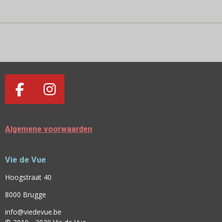
E
L
R
E
N
E
N
F
I
A
N
C
S
Algemene voorwaarden
E
T
B
A
Vie de Vue
O
G
O
R
Hoogstraat 40
K
A
8000 Brugge
M
info@viedevue.be