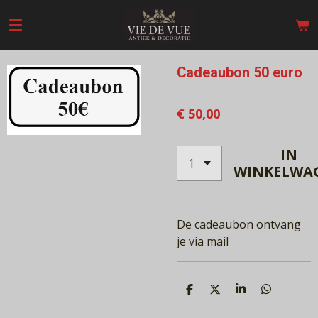
Ga
direct
naar
de
Cadeaubon 50 euro
hoofdinhoud
€ 50,00
IN
WINKELWA
De cadeaubon ontvang
je via mail
D
D
S
D
E
E
H
E
L
E
A
L