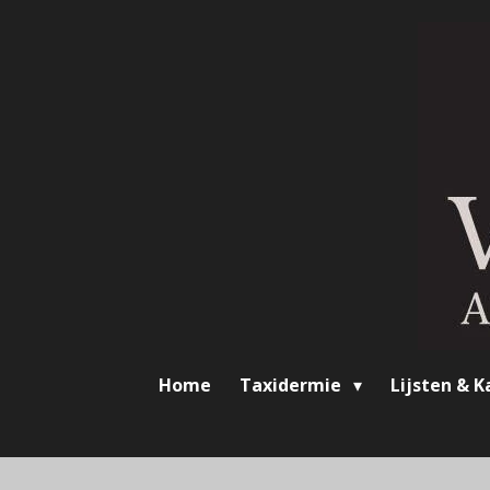
Ga
direct
naar
de
hoofdinhoud
Home
Taxidermie
Lijsten & K