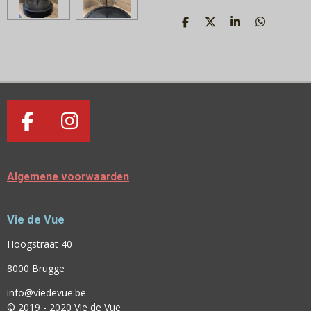
D
D
S
D
E
E
H
E
L
E
A
L
E
L
R
E
N
E
N
F
I
A
N
C
S
Algemene voorwaarden
E
T
B
A
Vie de Vue
O
G
O
R
Hoogstraat 40
K
A
8000 Brugge
M
info@viedevue.be
© 2019 - 2020 Vie de Vue