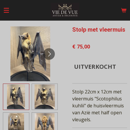
Ga
direct
naar
de
Stolp met vleermuis
hoofdinhoud
€ 75,00
UITVERKOCHT
Stolp 22cm x 12cm met
vleermuis "Scotophilus
kuhlii" de huisvleermuis
van Azië
met half open
vleugels.