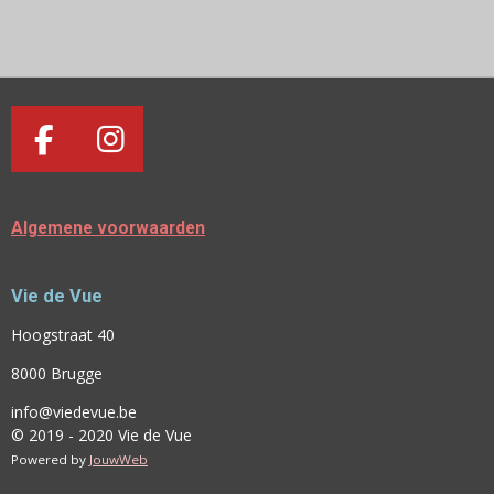
E
E
H
E
L
E
A
L
E
L
R
E
N
E
N
F
I
A
N
C
S
Algemene voorwaarden
E
T
B
A
Vie de Vue
O
G
O
R
Hoogstraat 40
K
A
8000 Brugge
M
info@viedevue.be
© 2019 - 2020 Vie de Vue
Powered by
JouwWeb