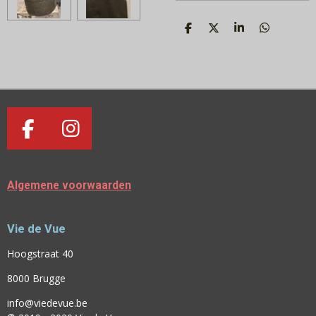
D
D
S
D
E
E
H
E
L
E
A
L
E
L
R
E
N
E
N
F
I
A
N
C
S
Algemene voorwaarden
E
T
B
A
Vie de Vue
O
G
O
R
Hoogstraat 40
K
A
8000 Brugge
M
info@viedevue.be