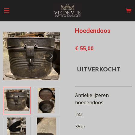
Ga
direct
naar
de
Hoedendoos
hoofdinhoud
€ 55,00
UITVERKOCHT
Antieke ijzeren
hoedendoos
24h
35br