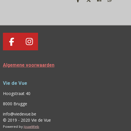
D
D
S
D
E
E
H
E
L
E
A
L
E
L
R
E
N
E
N
F
I
A
N
C
S
Algemene voorwaarden
E
T
B
A
Vie de Vue
O
G
O
R
Hoogstraat 40
K
A
8000 Brugge
M
info@viedevue.be
© 2019 - 2020 Vie de Vue
Powered by
JouwWeb