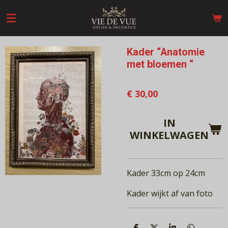
Ga
direct
naar
de
Kader “Anatomie
hoofdinhoud
met bloemen “
€ 30,00
IN
WINKELWAGEN
Kader 33cm op 24cm
Kader wijkt af van foto