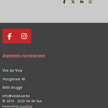
D
D
S
D
E
E
H
E
L
E
A
L
E
L
R
E
N
E
N
F
I
A
N
C
S
Algemene voorwaarden
E
T
B
A
Vie de Vue
O
G
O
R
Hoogstraat 40
K
A
8000 Brugge
M
info@viedevue.be
© 2019 - 2020 Vie de Vue
Powered by
JouwWeb