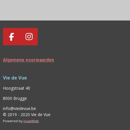
E
E
H
E
L
E
A
L
E
L
R
E
N
E
N
F
I
A
N
C
S
Algemene voorwaarden
E
T
B
A
Vie de Vue
O
G
O
R
Hoogstraat 40
K
A
8000 Brugge
M
info@viedevue.be
© 2019 - 2020 Vie de Vue
Powered by
JouwWeb