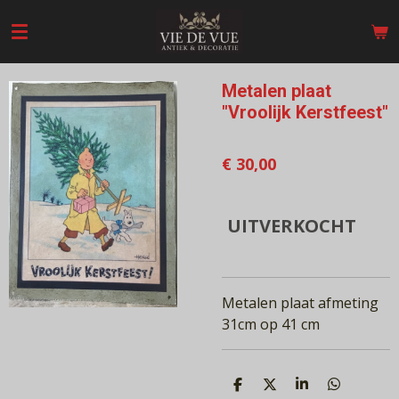
Ga
direct
naar
de
Metalen plaat
hoofdinhoud
"Vroolijk Kerstfeest"
€ 30,00
UITVERKOCHT
Metalen plaat afmeting
31cm op 41 cm
D
D
S
D