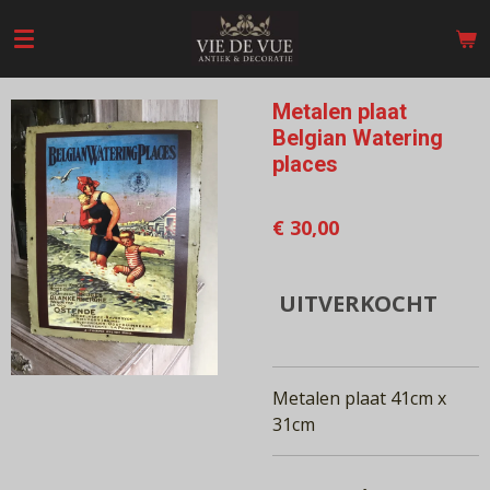
Ga
direct
naar
de
Metalen plaat
hoofdinhoud
Belgian Watering
places
€ 30,00
UITVERKOCHT
Metalen plaat 41cm x
31cm