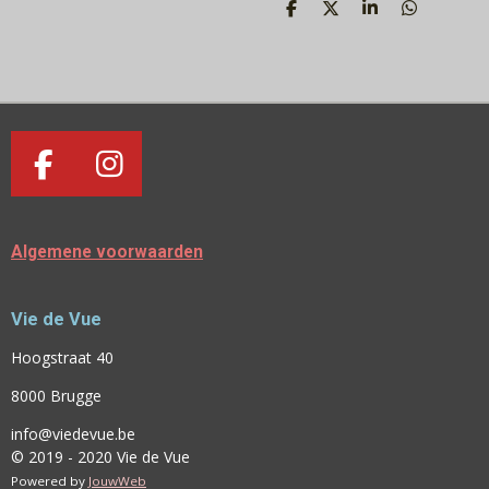
D
D
S
D
E
E
H
E
L
E
A
L
E
L
R
E
N
E
N
F
I
A
N
C
S
Algemene voorwaarden
E
T
B
A
Vie de Vue
O
G
O
R
Hoogstraat 40
K
A
8000 Brugge
M
info@viedevue.be
© 2019 - 2020 Vie de Vue
Powered by
JouwWeb