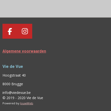
E
E
H
E
L
E
A
L
E
L
R
E
N
E
N
F
I
A
N
C
S
Algemene voorwaarden
E
T
B
A
Vie de Vue
O
G
O
R
Hoogstraat 40
K
A
8000 Brugge
M
info@viedevue.be
© 2019 - 2020 Vie de Vue
Powered by
JouwWeb