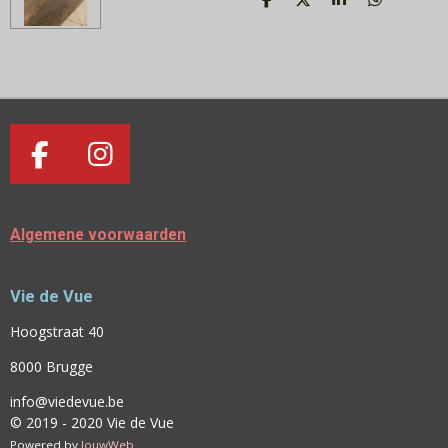
D
D
S
D
E
E
H
E
L
E
A
L
E
L
R
E
N
E
N
F
I
A
N
C
S
Algemene voorwaarden
E
T
B
A
Vie de Vue
O
G
O
R
Hoogstraat 40
K
A
8000 Brugge
M
info@viedevue.be
© 2019 - 2020 Vie de Vue
Powered by
JouwWeb