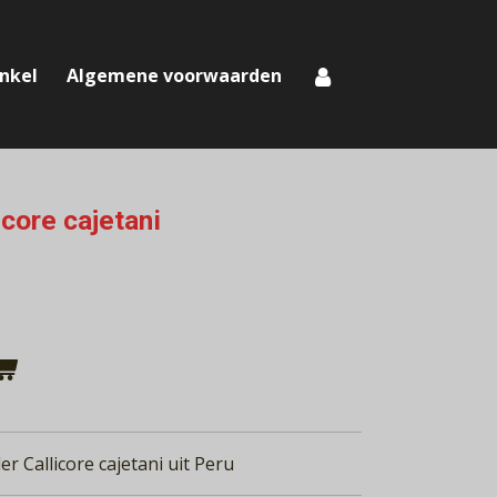
nkel
Algemene voorwaarden
icore cajetani
r Callicore cajetani uit Peru