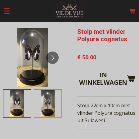
Ga
direct
naar
de
Stolp met vlinder
hoofdinhoud
Polyura cognatus
€ 50,00
IN
WINKELWAGEN
Stolp 22cm x 10cm met
vlinder Polyura cognatus
uit Sulawesi