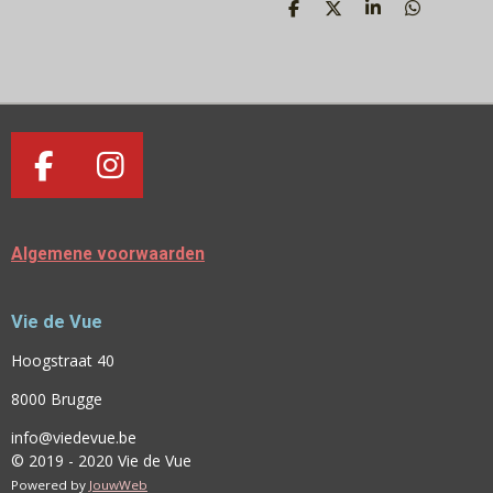
D
D
S
D
E
E
H
E
L
E
A
L
E
L
R
E
N
E
N
F
I
A
N
C
S
Algemene voorwaarden
E
T
B
A
Vie de Vue
O
G
O
R
Hoogstraat 40
K
A
8000 Brugge
M
info@viedevue.be
© 2019 - 2020 Vie de Vue
Powered by
JouwWeb