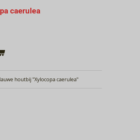
opa caerulea
lauwe houtbij "Xylocopa caerulea"