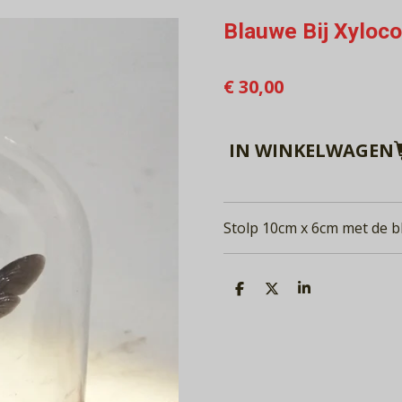
Blauwe Bij Xyloc
€ 30,00
IN WINKELWAGEN
Stolp 10cm x 6cm met de b
D
D
S
E
E
H
L
E
A
E
L
R
N
E