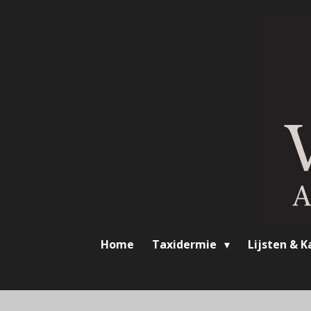
Ga
direct
naar
de
hoofdinhoud
Home
Taxidermie
Lijsten & K