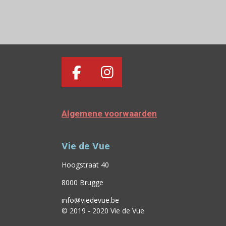
F
I
A
N
C
S
Algemene voorwaarden
E
T
B
A
Vie de Vue
O
G
O
R
Hoogstraat 40
K
A
8000 Brugge
M
info@viedevue.be
© 2019 - 2020 Vie de Vue