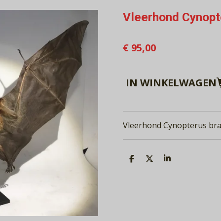
Vleerhond Cynopt
€ 95,00
IN WINKELWAGEN
Vleerhond Cynopterus bra
D
D
S
E
E
H
L
E
A
E
L
R
N
E