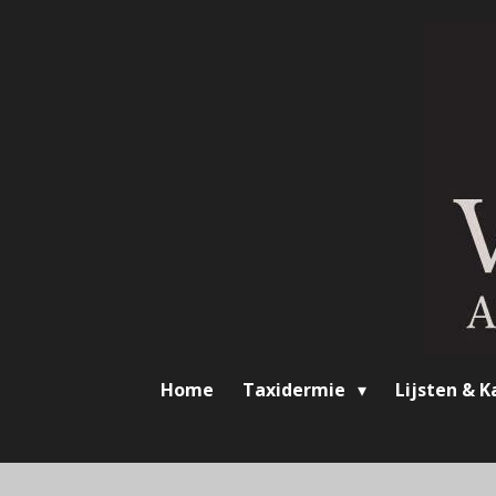
Ga
direct
naar
de
hoofdinhoud
Home
Taxidermie
Lijsten & K