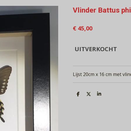
Vlinder Battus ph
€ 45,00
UITVERKOCHT
Lijst 20cm x 16 cm met vlin
D
D
S
E
E
H
L
E
A
E
L
R
N
E