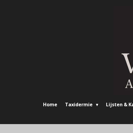
Ga
direct
naar
de
hoofdinhoud
Home
Taxidermie
Lijsten & K